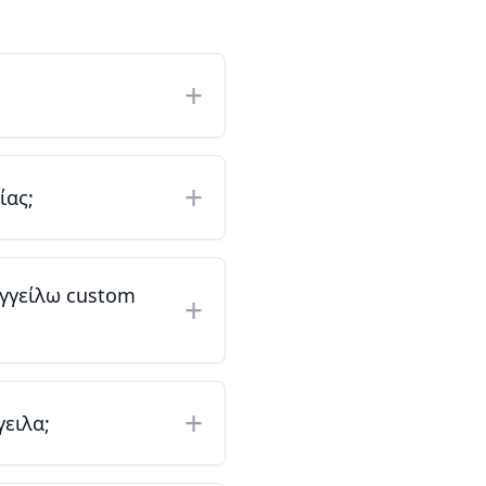
+
+
ίας;
αγγείλω custom
+
+
ειλα;