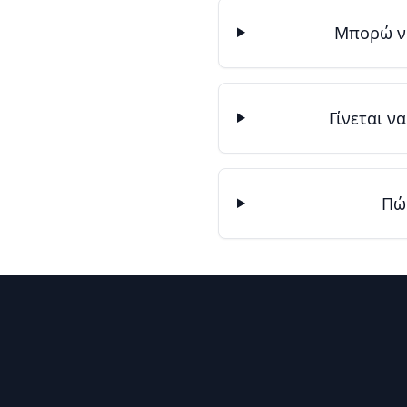
Μπορώ να
Γίνεται ν
Πώ