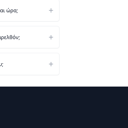
+
αι ώρα;
+
αρελθόν;
+
υ;