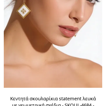
Κεντητά σκουλαρίκια statement λευκά
με γεωμετρικά σχέδια - SKOUL-4684 -