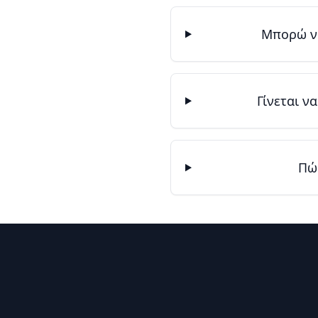
Μπορώ να
Γίνεται ν
Πώ