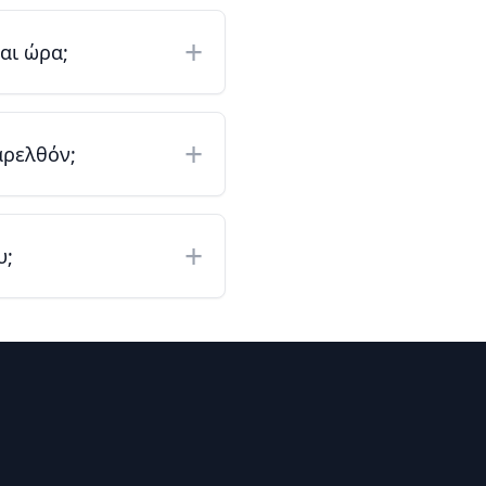
+
αι ώρα;
+
αρελθόν;
+
υ;