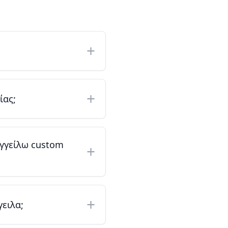
+
+
ίας;
αγγείλω custom
+
+
ειλα;