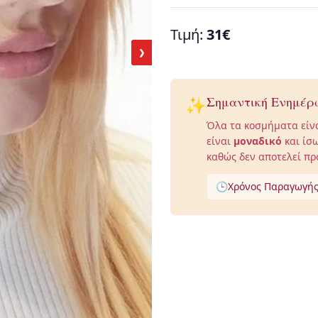
Τιμή:
31€
❯
✨
Σημαντική Ενημέρ
Όλα τα κοσμήματα είν
είναι
μοναδικό
και ίσω
καθώς δεν αποτελεί πρ
🕒
Χρόνος Παραγωγής: